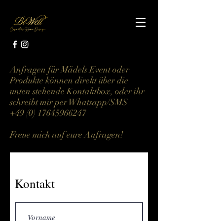
Anfragen für Mädels Event oder
Produkte können direkt über die
unten stehende Kontaktbox, oder ihr
schreibt mir per Whatsapp/SMS
+49 (0) 17645966247
Freue mich auf eure Anfragen!
Kontakt